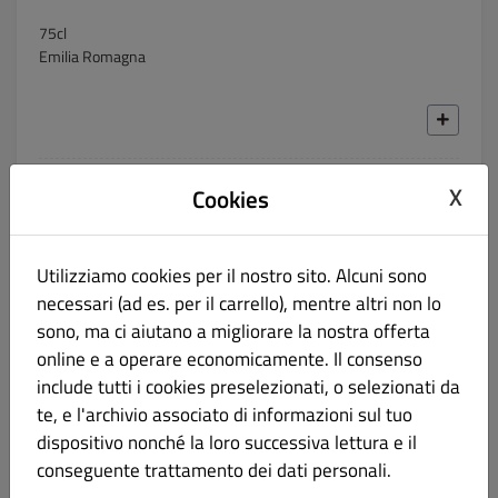
75cl
Emilia Romagna
X
Sangiovese di Romagna Superiore “Leggiolo”
Cookies
€ 14.00
Calonga | Romagna
Utilizziamo cookies per il nostro sito. Alcuni sono
Emilia Romagna
necessari (ad es. per il carrello), mentre altri non lo
sono, ma ci aiutano a migliorare la nostra offerta
online e a operare economicamente. Il consenso
include tutti i cookies preselezionati, o selezionati da
Chianti Classico “Baruffo” Bio
€ 20.00
te, e l'archivio associato di informazioni sul tuo
dispositivo nonché la loro successiva lettura e il
75cl
conseguente trattamento dei dati personali.
Toscana