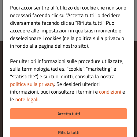
Puoi acconsentire all'utilizzo dei cookie che non sono
necessari facendo clic su "Accetta tutti" o decidere
diversamente facendo clic su "Rifiuta tutti". Puoi
accedere alle impostazioni in qualsiasi momento e
deselezionare i cookies (nella politica sulla privacy o
in fondo alla pagina del nostro sito).
Modifica le impostazioni dei cookie
Per ulteriori informazioni sulle procedure utilizzate,
Contattaci
sulla terminologia (ad es. "cookie", "marketing" e
Informativa sulla privacy
"statistiche") e sui tuoi diritti, consulta la nostra
Termini e condizioni
politica sulla privacy
. Se desideri ulteriori
Legal notice
informazioni, puoi consultare i termini e
condizioni
e
METODI DI PAGAMENTO PER LA CONSEGNA A DOMICILIO
le
note legali
.
METODI DI PAGAMENTO PER L' ASPORTO
Accetta tutti
Rifiuta tutti