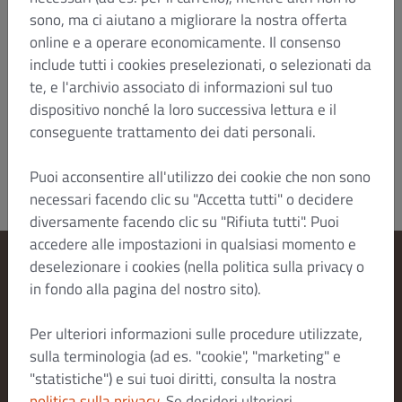
in cui il Cliente abbia la propria sede all'estero in
sono, ma ci aiutano a migliorare la nostra offerta
ogni caso DISH può intentare un'azione anche nel
online e a operare economicamente. Il consenso
paese estero. Altrimenti si applica il foro previsto
include tutti i cookies preselezionati, o selezionati da
dalla legge.
te, e l'archivio associato di informazioni sul tuo
Aggiornata al: Gennaio 2022/HTZ
dispositivo nonché la loro successiva lettura e il
Dish Order_B2C_T&C_V4_Jan 2022_it
conseguente trattamento dei dati personali.
Puoi acconsentire all'utilizzo dei cookie che non sono
necessari facendo clic su "Accetta tutti" o decidere
diversamente facendo clic su "Rifiuta tutti". Puoi
accedere alle impostazioni in qualsiasi momento e
deselezionare i cookies (nella politica sulla privacy o
Modifica le impostazioni dei cookie
in fondo alla pagina del nostro sito).
Contattaci
Per ulteriori informazioni sulle procedure utilizzate,
Informativa sulla privacy
sulla terminologia (ad es. "cookie", "marketing" e
Termini e condizioni
"statistiche") e sui tuoi diritti, consulta la nostra
Legal notice
politica sulla privacy
. Se desideri ulteriori