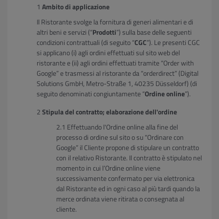
Ambito di applicazione
Il Ristorante svolge la fornitura di generi alimentari e di
altri beni e servizi (“
Prodotti
”) sulla base delle seguenti
condizioni contrattuali (di seguito “
CGC
”). Le presenti CGC
si applicano (i) agli ordini effettuati sul sito web del
ristorante e (ii) agli ordini effettuati tramite “Order with
Google” e trasmessi al ristorante da “orderdirect” (Digital
Solutions GmbH, Metro-Straße 1, 40235 Düsseldorf) (di
seguito denominati congiuntamente “
Ordine online
”).
Stipula del contratto; elaborazione dell'ordine
Effettuando l'Ordine online alla fine del
processo di ordine sul sito o su “Ordinare con
Google” il Cliente propone di stipulare un contratto
con il relativo Ristorante. Il contratto è stipulato nel
momento in cui l’Ordine online viene
successivamente confermato per via elettronica
dal Ristorante ed in ogni caso al più tardi quando la
merce ordinata viene ritirata o consegnata al
cliente.